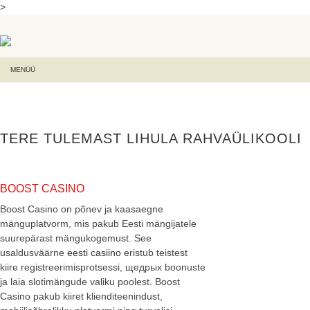
>
MENÜÜ
TERE TULEMAST LIHULA RAHVAÜLIKOOLI
BOOST CASINO
Boost Casino on põnev ja kaasaegne
mänguplatvorm, mis pakub Eesti mängijatele
suurepärast mängukogemust. See
usaldusväärne
eesti casiino
eristub teistest
kiire registreerimisprotsessi, щедрых boonuste
ja laia slotimängude valiku poolest. Boost
Casino pakub kiiret klienditeenindust,